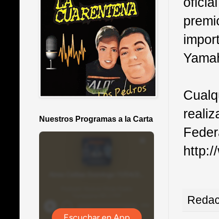
ofici
premi
impor
Yamah
Cualq
realiz
Nuestros Programas a la Carta
Feder
http:
Redac