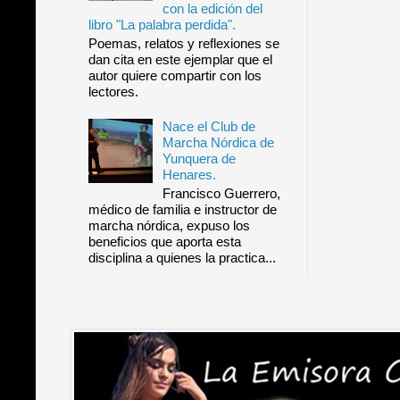
con la edición del
libro "La palabra perdida".
Poemas, relatos y reflexiones se
dan cita en este ejemplar que el
autor quiere compartir con los
lectores.
Nace el Club de
Marcha Nórdica de
Yunquera de
Henares.
Francisco Guerrero,
médico de familia e instructor de
marcha nórdica, expuso los
beneficios que aporta esta
disciplina a quienes la practica...