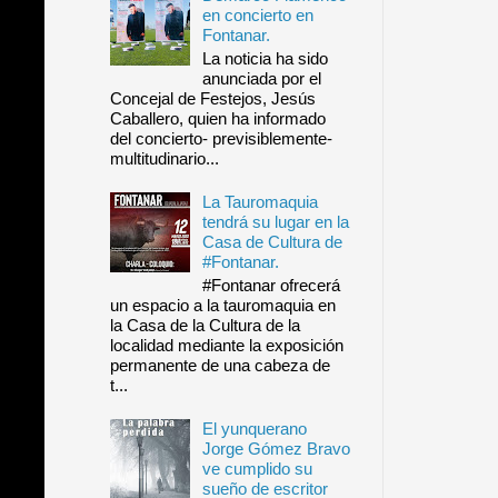
en concierto en
Fontanar.
La noticia ha sido
anunciada por el
Concejal de Festejos, Jesús
Caballero, quien ha informado
del concierto- previsiblemente-
multitudinario...
La Tauromaquia
tendrá su lugar en la
Casa de Cultura de
#Fontanar.
#Fontanar ofrecerá
un espacio a la tauromaquia en
la Casa de la Cultura de la
localidad mediante la exposición
permanente de una cabeza de
t...
El yunquerano
Jorge Gómez Bravo
ve cumplido su
sueño de escritor