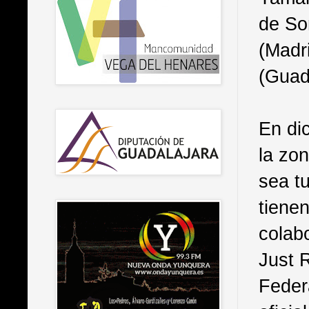
de So
(Madr
(Guada
En di
la zo
sea tu
tienen
colab
Just 
Feder