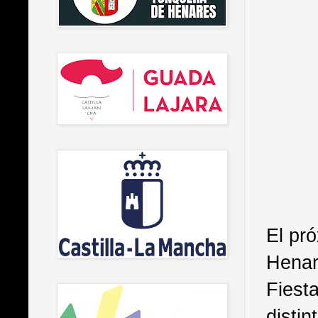
El pr
Henar
Fiest
disti