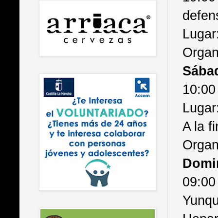
defen
Lugar:
Organ
Sába
10:00
Lugar
A la f
Organ
Domi
09:00
Yunqu