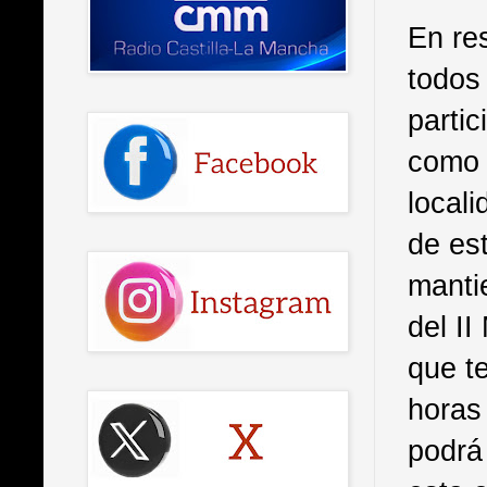
En re
todos
partic
como 
local
de est
manti
del I
que te
horas 
podrá 