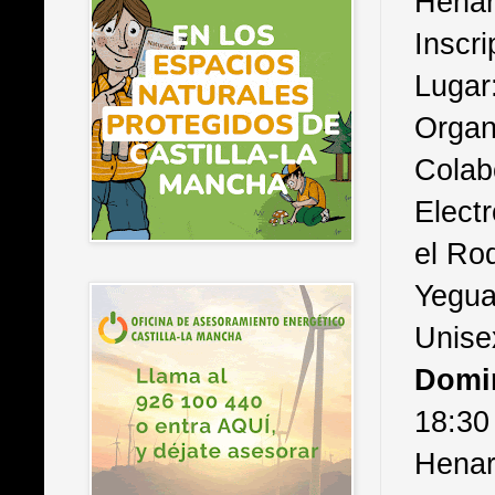
Henar
Inscr
Lugar
Organ
Colab
Elect
el Ro
Yegua
Unise
Domi
18:30 
Hena