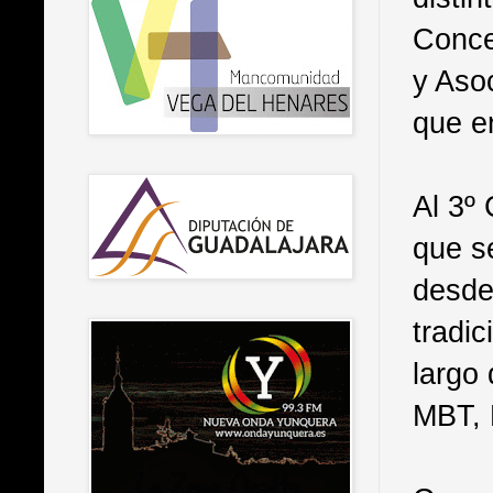
Conce
y Asoc
que e
Al 3º
que s
desde
tradic
largo
MBT, 