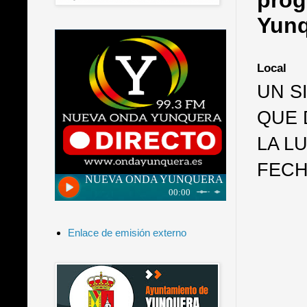
prog
Yunq
Local
UN S
QUE 
LA L
FECH
Enlace de emisión externo