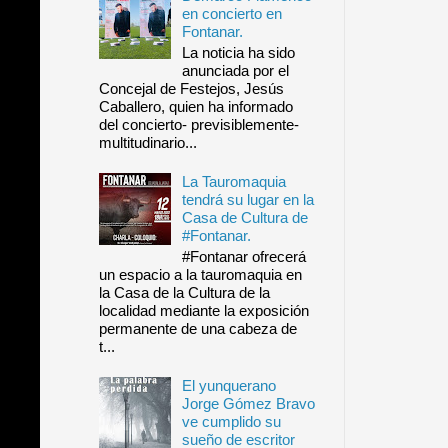
en concierto en
Fontanar.
La noticia ha sido
anunciada por el
Concejal de Festejos, Jesús
Caballero, quien ha informado
del concierto- previsiblemente-
multitudinario...
La Tauromaquia
tendrá su lugar en la
Casa de Cultura de
#Fontanar.
#Fontanar ofrecerá
un espacio a la tauromaquia en
la Casa de la Cultura de la
localidad mediante la exposición
permanente de una cabeza de
t...
El yunquerano
Jorge Gómez Bravo
ve cumplido su
sueño de escritor