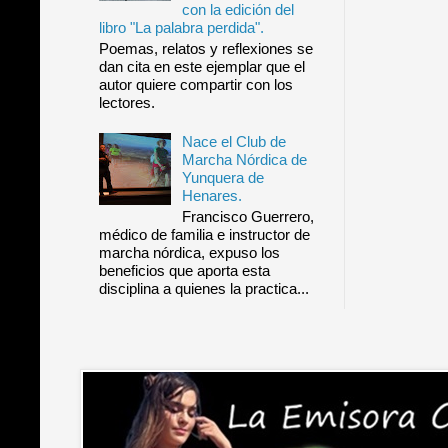
con la edición del
libro "La palabra perdida".
Poemas, relatos y reflexiones se
dan cita en este ejemplar que el
autor quiere compartir con los
lectores.
Nace el Club de
Marcha Nórdica de
Yunquera de
Henares.
Francisco Guerrero,
médico de familia e instructor de
marcha nórdica, expuso los
beneficios que aporta esta
disciplina a quienes la practica...