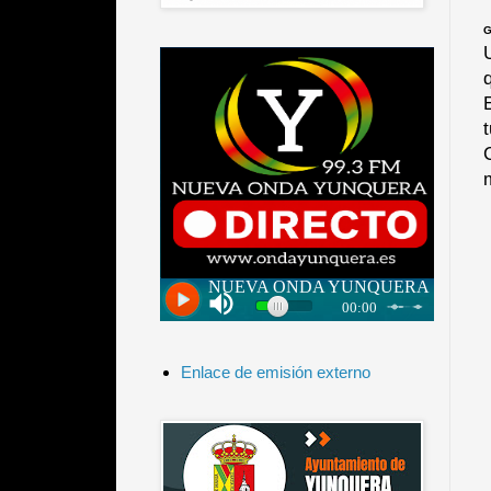
G
Enlace de emisión externo