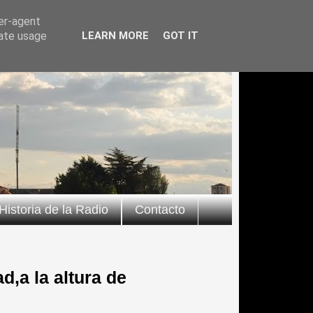
ser-agent
rate usage
LEARN MORE
GOT IT
Historia de la Radio
Contacto
d,a la altura de