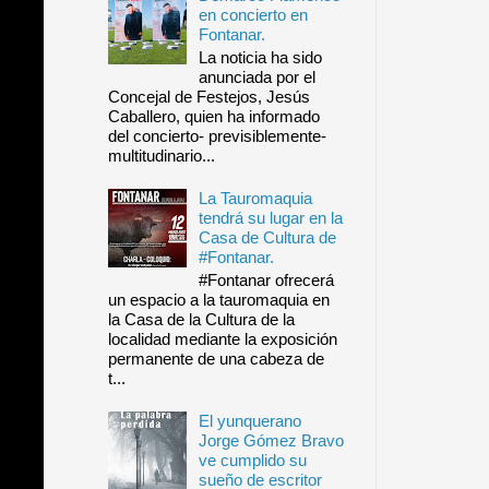
en concierto en
Fontanar.
La noticia ha sido
anunciada por el
Concejal de Festejos, Jesús
Caballero, quien ha informado
del concierto- previsiblemente-
multitudinario...
La Tauromaquia
tendrá su lugar en la
Casa de Cultura de
#Fontanar.
#Fontanar ofrecerá
un espacio a la tauromaquia en
la Casa de la Cultura de la
localidad mediante la exposición
permanente de una cabeza de
t...
El yunquerano
Jorge Gómez Bravo
ve cumplido su
sueño de escritor