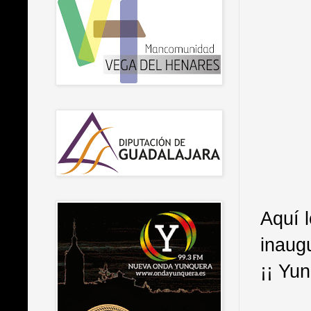
Aquí l
inaugu
¡¡ Yu