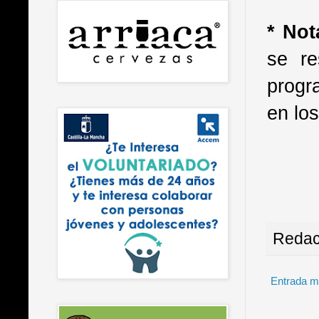
* No
se re
progr
en los
Redac
Entrada m