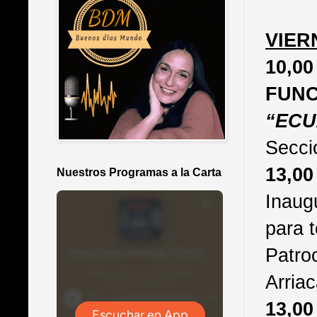
VIER
10,0
FUN
“ECU
Seccio
13,0
Nuestros Programas a la Carta
Inaug
para t
Patro
Arriac
13,