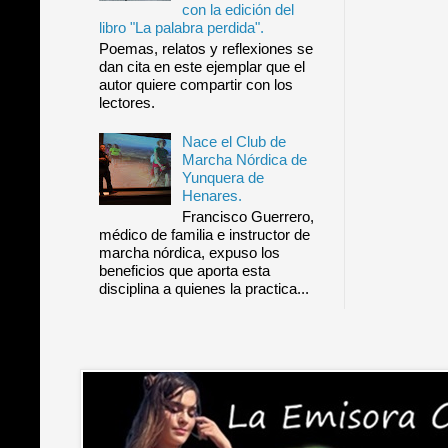
con la edición del
libro "La palabra perdida".
Poemas, relatos y reflexiones se
dan cita en este ejemplar que el
autor quiere compartir con los
lectores.
Nace el Club de
Marcha Nórdica de
Yunquera de
Henares.
Francisco Guerrero,
médico de familia e instructor de
marcha nórdica, expuso los
beneficios que aporta esta
disciplina a quienes la practica...