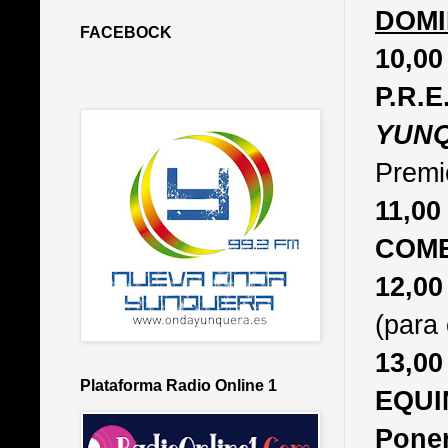
DOMI
FACEBOCK
10,0
P.R
YUNQ
Premi
11,
COME
12,0
(para 
13,0
Plataforma Radio Online 1
EQUI
Ponen