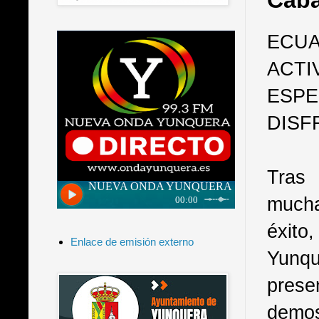
Caba
ECUA
ACTI
ESPE
DISF
Tras 
mucha
éxito
Enlace de emisión externo
Yunq
prese
demos