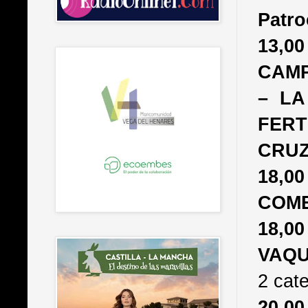
Patro
13,
CAMP
– LA
FER
CRUZ
18,
COME
18,0
VAQU
2 cate
20,0