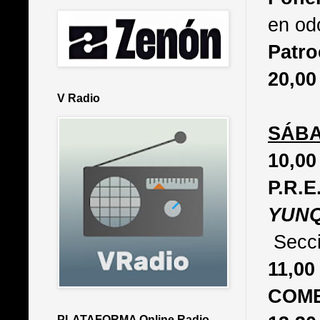
en odo
Patro
20,0
V Radio
SÁBA
10,0
P.R
YUNQ
Secci
11,
COME
PLATAFORMA Online Radio