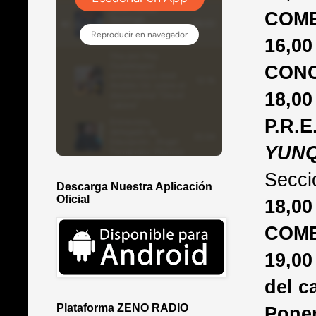
COME
16,0
CON
18,0
P.R
YUNQ
Seccio
Descarga Nuestra Aplicación
Oficial
18,
COME
19,00
del c
Plataforma ZENO RADIO
Pone