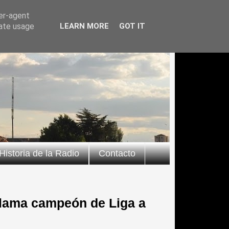
ser-agent
rate usage
LEARN MORE
GOT IT
Historia de la Radio
Contacto
lama campeón de Liga a