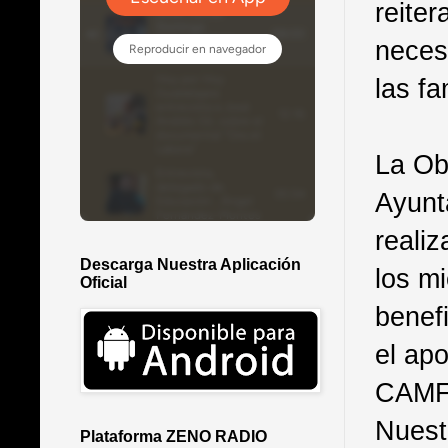
reiter
necesi
las fa
La Ob
Ayunta
reali
Descarga Nuestra Aplicación
los mi
Oficial
benef
el ap
CAMF,
Nuest
Plataforma ZENO RADIO