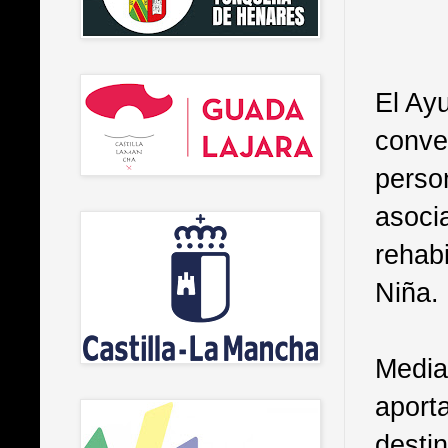
El Ay
conve
perso
asoci
rehabi
Niña.
Media
aport
destin