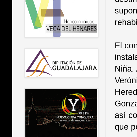
supon
rehabi
El co
instal
Niña. 
Verón
Heredi
Gonza
así c
que p