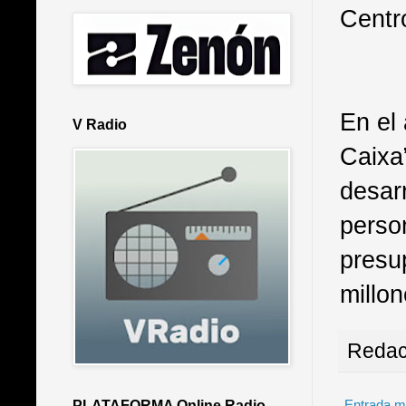
Centr
En el
V Radio
Caixa
desarr
person
presu
millon
Redac
Entrada m
PLATAFORMA Online Radio