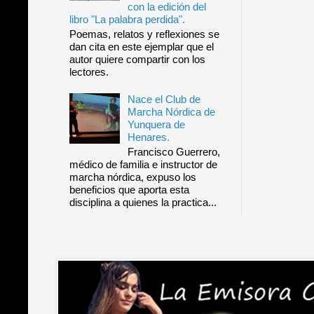
con la edición del
libro "La palabra perdida".
Poemas, relatos y reflexiones se
dan cita en este ejemplar que el
autor quiere compartir con los
lectores.
Nace el Club de
Marcha Nórdica de
Yunquera de
Henares.
Francisco Guerrero,
médico de familia e instructor de
marcha nórdica, expuso los
beneficios que aporta esta
disciplina a quienes la practica...