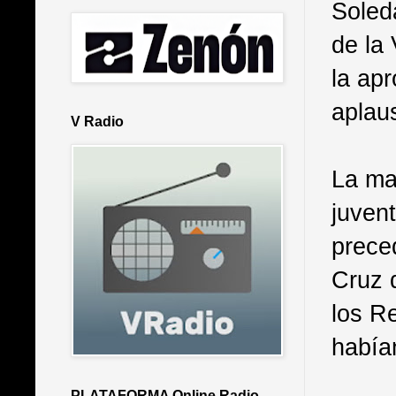
Soled
de la 
la ap
aplau
V Radio
La ma
juvent
preced
Cruz 
los R
había
PLATAFORMA Online Radio