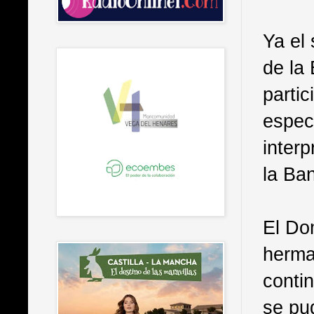
Ya el
de la
parti
espec
inter
la Ba
El Do
herma
conti
se pu