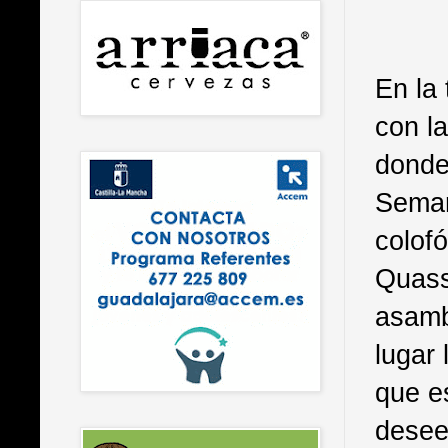
En la
con l
donde 
Seman
colofó
Quass
asamb
lugar 
que es
dese