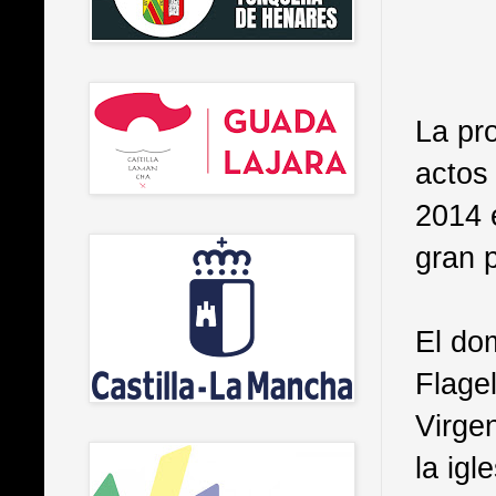
La pro
actos
2014 
gran 
El do
Flagel
Virge
la ig