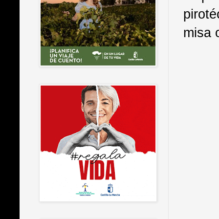
pirot
misa 