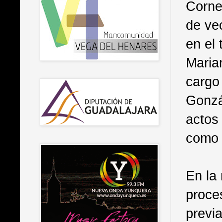
Corne
de ve
en el 
Maria
cargo
Gonzá
actos
como 
En la 
proce
previ