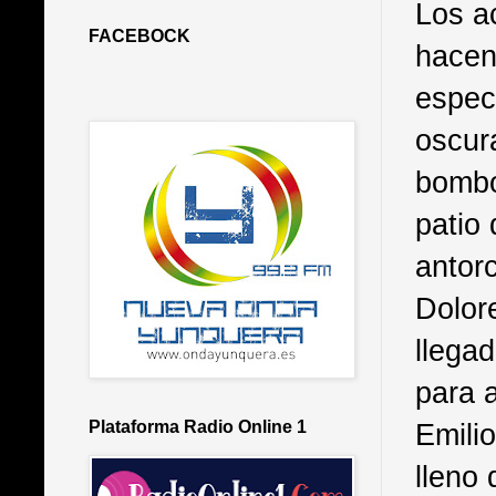
Los a
FACEBOCK
hacen
espect
oscur
bombo
patio
antorc
Dolor
llega
para 
Emili
Plataforma Radio Online 1
lleno