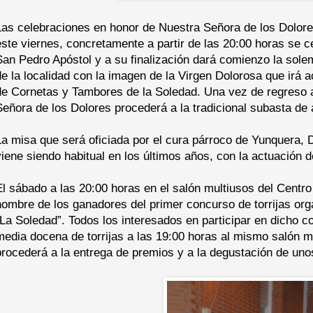
Las celebraciones en honor de Nuestra Señora de los Dolores
este viernes, concretamente a partir de las 20:00 horas se c
San Pedro Apóstol y a su finalización dará comienzo la sole
de la localidad con la imagen de la Virgen Dolorosa que irá
de Cornetas y Tambores de la Soledad. Una vez de regreso 
Señora de los Dolores procederá a la tradicional subasta de
La misa que será oficiada por el cura párroco de Yunquera, 
viene siendo habitual en los últimos años, con la actuación d
El sábado a las 20:00 horas en el salón multiusos del Centro
nombre de los ganadores del primer concurso de torrijas org
“La Soledad”. Todos los interesados en participar en dicho 
media docena de torrijas a las 19:00 horas al mismo salón 
procederá a la entrega de premios y a la degustación de unos