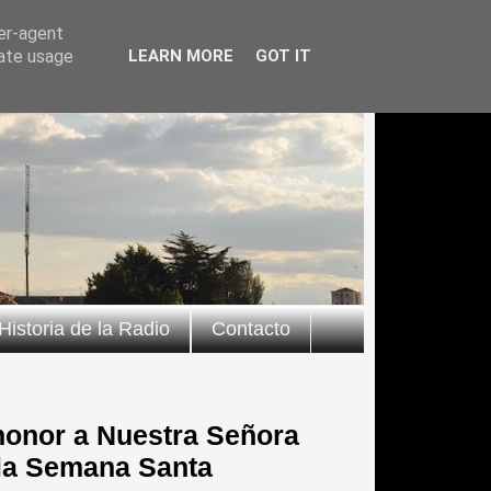
ser-agent
rate usage
LEARN MORE
GOT IT
Historia de la Radio
Contacto
 honor a Nuestra Señora
 la Semana Santa