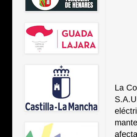
La C
S.A.U.
eléctr
mante
afecta