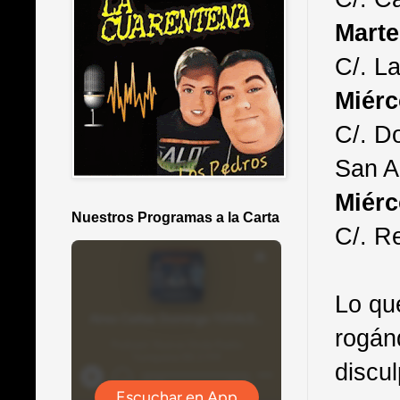
Marte
C/. L
Miérc
C/. D
San A
Miérc
Nuestros Programas a la Carta
C/. R
Lo qu
rogán
discu