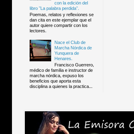
con la edición del
libro "La palabra perdida".
Poemas, relatos y reflexiones se
dan cita en este ejemplar que el
autor quiere compartir con los
lectores.
Nace el Club de
Marcha Nórdica de
Yunquera de
Henares.
Francisco Guerrero,
médico de familia e instructor de
marcha nórdica, expuso los
beneficios que aporta esta
disciplina a quienes la practica...