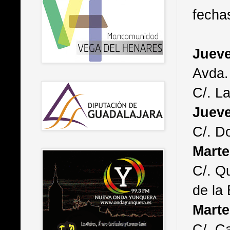
fecha
Jueve
Avda.
C/. La
Jueve
C/. Do
Marte
C/. Q
de la
Marte
C/. C