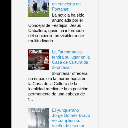
en concierto en
Fontanar.
La noticia ha sido
anunciada por el
Concejal de Festejos, Jesús
Caballero, quien ha informado
del concierto- previsiblemente-
multitudinario...
La Tauromaquia
tendrá su lugar en la
Casa de Cultura de
#Fontanar.
#Fontanar ofrecerá
un espacio a la tauromaquia en
la Casa de la Cultura de la
localidad mediante la exposición
permanente de una cabeza de
t...
El yunquerano
Jorge Gómez Bravo
ve cumplido su
sueño de escritor