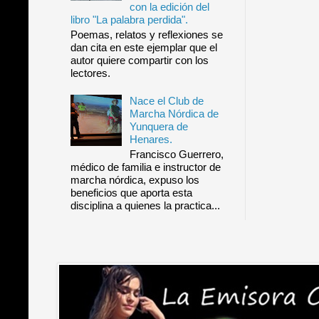
con la edición del
libro "La palabra perdida".
Poemas, relatos y reflexiones se
dan cita en este ejemplar que el
autor quiere compartir con los
lectores.
Nace el Club de
Marcha Nórdica de
Yunquera de
Henares.
Francisco Guerrero,
médico de familia e instructor de
marcha nórdica, expuso los
beneficios que aporta esta
disciplina a quienes la practica...