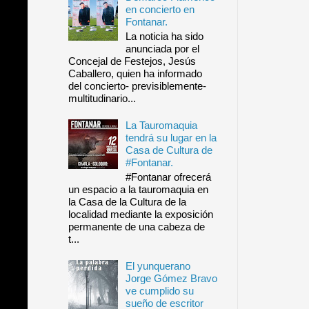
en concierto en
Fontanar.
La noticia ha sido
anunciada por el
Concejal de Festejos, Jesús
Caballero, quien ha informado
del concierto- previsiblemente-
multitudinario...
La Tauromaquia
tendrá su lugar en la
Casa de Cultura de
#Fontanar.
#Fontanar ofrecerá
un espacio a la tauromaquia en
la Casa de la Cultura de la
localidad mediante la exposición
permanente de una cabeza de
t...
El yunquerano
Jorge Gómez Bravo
ve cumplido su
sueño de escritor