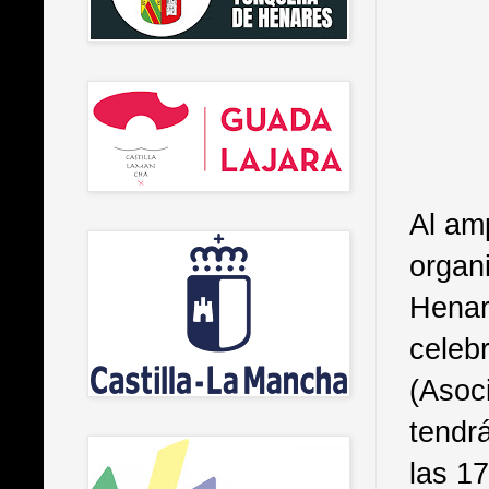
Al am
organ
Henar
celeb
(Asoc
tendrá
las 17