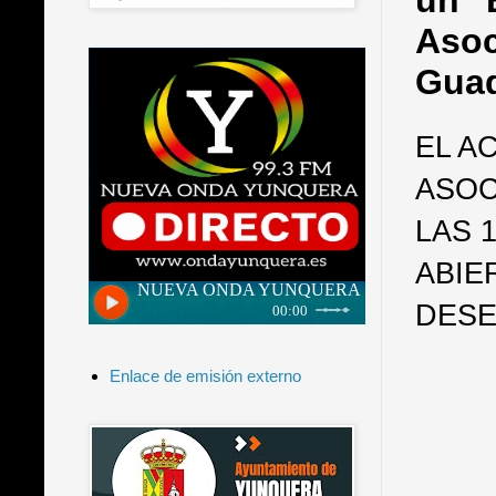
un "
Asoc
Guad
EL A
ASOC
LAS 
ABIE
DESE
Enlace de emisión externo