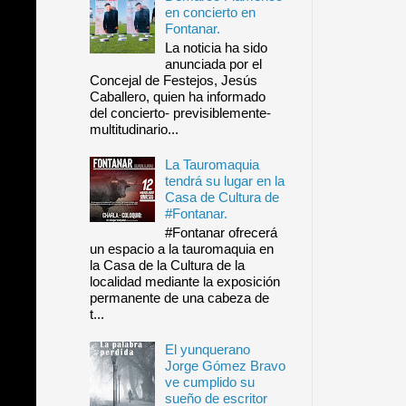
en concierto en
Fontanar.
La noticia ha sido
anunciada por el
Concejal de Festejos, Jesús
Caballero, quien ha informado
del concierto- previsiblemente-
multitudinario...
La Tauromaquia
tendrá su lugar en la
Casa de Cultura de
#Fontanar.
#Fontanar ofrecerá
un espacio a la tauromaquia en
la Casa de la Cultura de la
localidad mediante la exposición
permanente de una cabeza de
t...
El yunquerano
Jorge Gómez Bravo
ve cumplido su
sueño de escritor