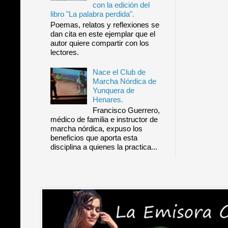
con la edición del
libro "La palabra perdida".
Poemas, relatos y reflexiones se
dan cita en este ejemplar que el
autor quiere compartir con los
lectores.
Nace el Club de
Marcha Nórdica de
Yunquera de
Henares.
Francisco Guerrero,
médico de familia e instructor de
marcha nórdica, expuso los
beneficios que aporta esta
disciplina a quienes la practica...