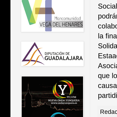
Social
podrá
colab
la fin
Solid
Estaa
Asoci
que l
causa
parti
Redac