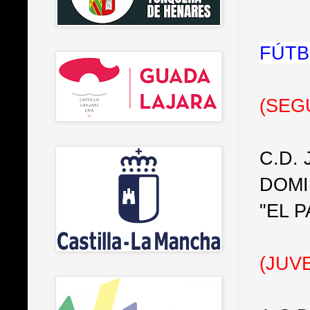
FÚTB
(SEG
C.D.
DOMIN
"EL 
(JUV