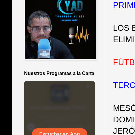
PRIM
LOS 
ELIM
FÚTB
Nuestros Programas a la Carta
TERC
MESÓ
DOMI
JERÓ