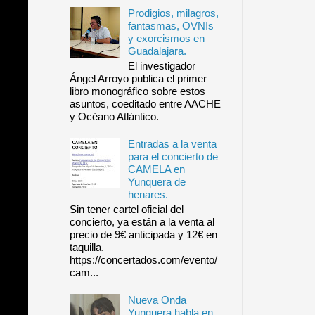
Prodigios, milagros,
fantasmas, OVNIs
y exorcismos en
Guadalajara.
El investigador
Ángel Arroyo publica el primer
libro monográfico sobre estos
asuntos, coeditado entre AACHE
y Océano Atlántico.
Entradas a la venta
para el concierto de
CAMELA en
Yunquera de
henares.
Sin tener cartel oficial del
concierto, ya están a la venta al
precio de 9€ anticipada y 12€ en
taquilla.
https://concertados.com/evento/
cam...
Nueva Onda
Yunquera habla en