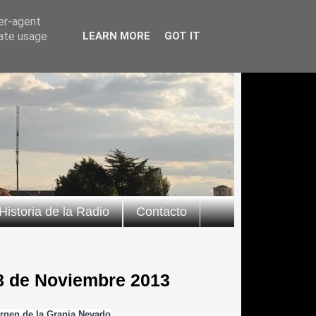
ser-agent
rate usage
LEARN MORE
GOT IT
Historia de la Radio
Contacto
8 de Noviembre 2013
irgen de la Granja Nevado