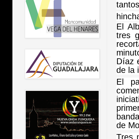
tanto
hinch
El Al
tres 
recor
minut
Díaz e
de la
El pa
comen
inici
prime
banda
de Mo
Tres 