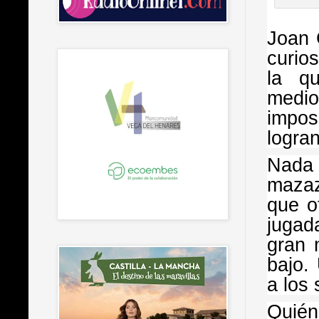
Joan 
curio
la q
medio
impos
logran
Nada 
mazaz
que o
jugad
gran 
bajo.
a los
Quién