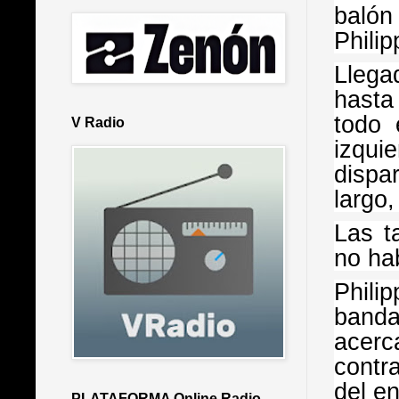
balón
Phili
Llega
hasta
todo 
V Radio
izquie
dispa
largo
Las t
no hab
Phili
band
acerc
contra
del e
PLATAFORMA Online Radio