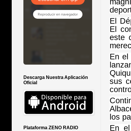
magní
deport
El Dé
El co
este 
merec
En el
lanza
Quique
Descarga Nuestra Aplicación
sus c
Oficial
contro
Conti
Albac
los p
En el
Plataforma ZENO RADIO