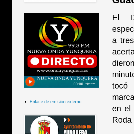
Guad
El D
espec
a tre
acert
diero
minut
tocó 
marca
Enlace de emisión externo
en el
Roda