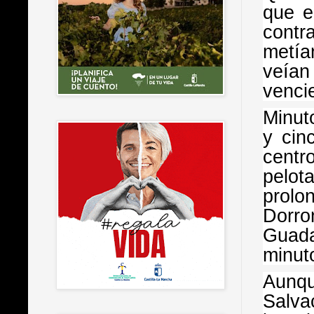
que e
contr
metía
veían
vencie
Minuto
y cin
centr
pelot
prolo
Dorro
Guada
minut
Aunqu
Salva