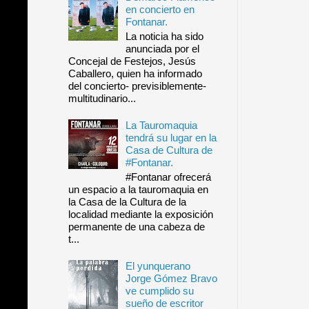
en concierto en
Fontanar.
La noticia ha sido
anunciada por el
Concejal de Festejos, Jesús
Caballero, quien ha informado
del concierto- previsiblemente-
multitudinario...
La Tauromaquia
tendrá su lugar en la
Casa de Cultura de
#Fontanar.
#Fontanar ofrecerá
un espacio a la tauromaquia en
la Casa de la Cultura de la
localidad mediante la exposición
permanente de una cabeza de
t...
El yunquerano
Jorge Gómez Bravo
ve cumplido su
sueño de escritor