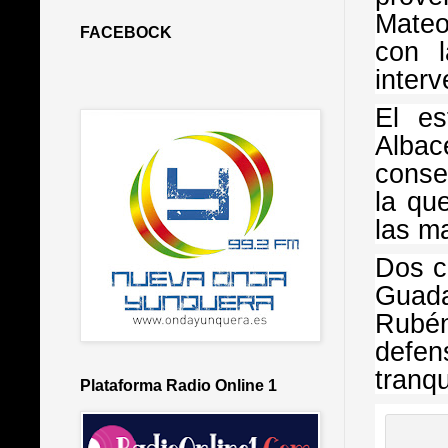
Mateo
FACEBOCK
con 
interv
El es
Albac
conse
la qu
las ma
Dos c
Guada
Rubén
defe
tranqu
Plataforma Radio Online 1