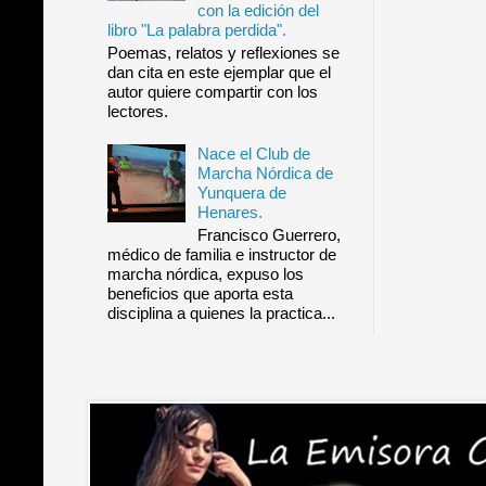
con la edición del
libro "La palabra perdida".
Poemas, relatos y reflexiones se
dan cita en este ejemplar que el
autor quiere compartir con los
lectores.
Nace el Club de
Marcha Nórdica de
Yunquera de
Henares.
Francisco Guerrero,
médico de familia e instructor de
marcha nórdica, expuso los
beneficios que aporta esta
disciplina a quienes la practica...