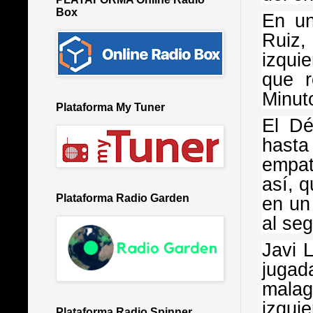
Box
En un
Ruiz,
izqui
que r
Minut
Plataforma My Tuner
El Dé
hasta
empat
así, 
Plataforma Radio Garden
en un
al se
Javi 
jugad
malag
izquie
Plataforma Radio Spinner