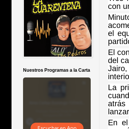
con u
Minut
acome
el eq
partid
El co
del c
Jairo
Nuestros Programas a la Carta
inter
La pr
cuand
atrás
lanzar
En el