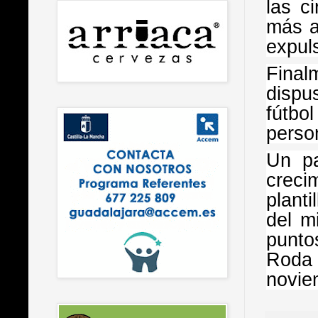
las c
más a
expul
Final
dispu
fútbo
perso
Un pa
crecim
planti
del m
punto
Roda
novi