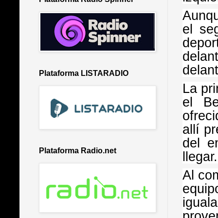
Aunqu
el se
depor
delan
delan
Plataforma LISTARADIO
La pri
el Be
ofrec
allí 
del e
Plataforma Radio.net
llegar.
Al co
equip
igual
prove