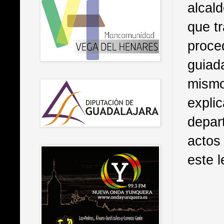
alcal
que tr
proced
guiad
mismo
explic
depart
actos
este l