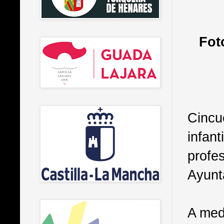
Fot
Cincu
infan
profes
Ayunt
A med