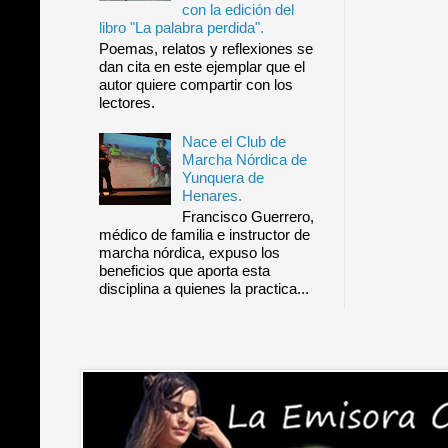
con la edición del
libro "La palabra perdida".
Poemas, relatos y reflexiones se
dan cita en este ejemplar que el
autor quiere compartir con los
lectores.
Nace el Club de
Marcha Nórdica de
Yunquera de
Henares.
Francisco Guerrero,
médico de familia e instructor de
marcha nórdica, expuso los
beneficios que aporta esta
disciplina a quienes la practica...