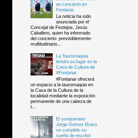
en concierto en
Fontanar.
La noticia ha sido
anunciada por el
Concejal de Festejos, Jesús
Caballero, quien ha informado
del concierto- previsiblemente-
multitudinario...
La Tauromaquia
tendrá su lugar en la
Casa de Cultura de
#Fontanar.
#Fontanar ofrecerá
un espacio a la tauromaquia en
la Casa de la Cultura de la
localidad mediante la exposición
permanente de una cabeza de
t...
El yunquerano
Jorge Gómez Bravo
ve cumplido su
sueño de escritor