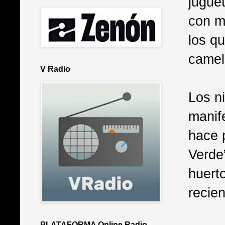
jugue
con m
los q
camel
V Radio
Los n
manif
hace 
Verde”
huert
recie
PLATAFORMA Online Radio