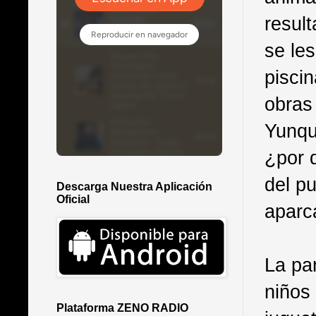
resul
se le
piscin
obras
Yunqu
¿por 
del p
Descarga Nuestra Aplicación
Oficial
aparc
La pa
niños
Plataforma ZENO RADIO