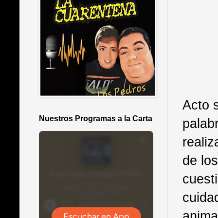
Acto 
Nuestros Programas a la Carta
palab
realiz
de lo
cuest
cuidad
anima