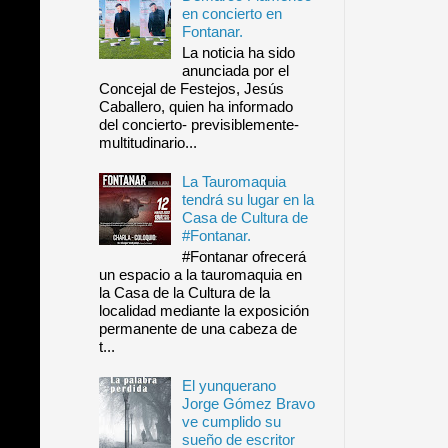
en concierto en
Fontanar.
La noticia ha sido
anunciada por el
Concejal de Festejos, Jesús
Caballero, quien ha informado
del concierto- previsiblemente-
multitudinario...
La Tauromaquia
tendrá su lugar en la
Casa de Cultura de
#Fontanar.
#Fontanar ofrecerá
un espacio a la tauromaquia en
la Casa de la Cultura de la
localidad mediante la exposición
permanente de una cabeza de
t...
El yunquerano
Jorge Gómez Bravo
ve cumplido su
sueño de escritor