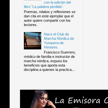
con la edición del
libro "La palabra perdida".
Poemas, relatos y reflexiones se
dan cita en este ejemplar que el
autor quiere compartir con los
lectores.
Nace el Club de
Marcha Nórdica de
Yunquera de
Henares.
Francisco Guerrero,
médico de familia e instructor de
marcha nórdica, expuso los
beneficios que aporta esta
disciplina a quienes la practica...