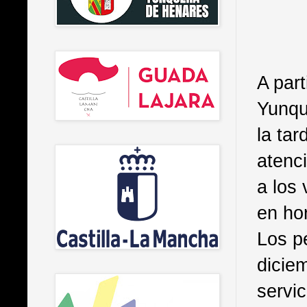
A part
Yunqu
la tar
atenci
a los
en ho
Los p
dicie
servic