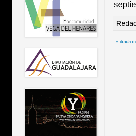
septi
Redac
Entrada m