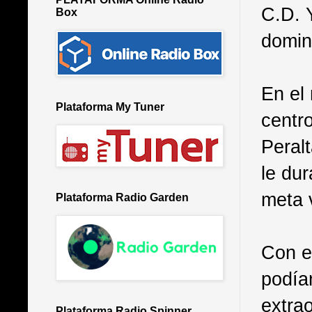
C.D. Y
Box
domin
En el
Plataforma My Tuner
centr
Peral
le dur
meta v
Plataforma Radio Garden
Con e
podía
extrao
Plataforma Radio Spinner