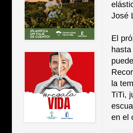
elást
José 
El pr
hasta
puede
Recor
la te
TiTi, 
escua
en el