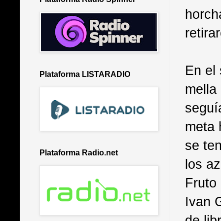
horch
retira
En el
Plataforma LISTARADIO
mella 
seguí
meta 
se te
Plataforma Radio.net
los az
Fruto
Ivan G
de lib