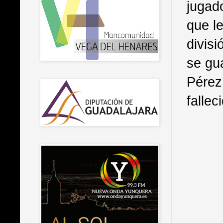
jugad
que l
divis
se gua
Pérez,
fallec