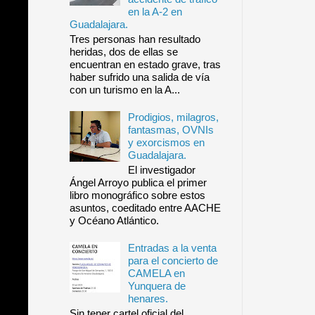
en la A-2 en
Guadalajara.
Tres personas han resultado
heridas, dos de ellas se
encuentran en estado grave, tras
haber sufrido una salida de vía
con un turismo en la A...
Prodigios, milagros,
fantasmas, OVNIs
y exorcismos en
Guadalajara.
El investigador
Ángel Arroyo publica el primer
libro monográfico sobre estos
asuntos, coeditado entre AACHE
y Océano Atlántico.
Entradas a la venta
para el concierto de
CAMELA en
Yunquera de
henares.
Sin tener cartel oficial del