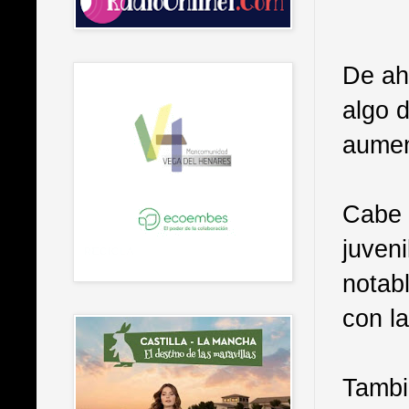
De ah
algo d
aumen
Cabe 
juven
notab
con la
Tambi