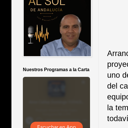
Arran
proye
Nuestros Programas a la Carta
uno d
del c
equip
la te
todav