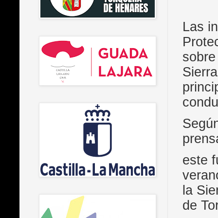
Las in
Prote
sobre
Sierra
princ
condu
Según
prens
este 
veran
la Sie
de To