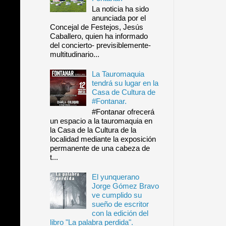
La noticia ha sido
anunciada por el
Concejal de Festejos, Jesús
Caballero, quien ha informado
del concierto- previsiblemente-
multitudinario...
La Tauromaquia
tendrá su lugar en la
Casa de Cultura de
#Fontanar.
#Fontanar ofrecerá
un espacio a la tauromaquia en
la Casa de la Cultura de la
localidad mediante la exposición
permanente de una cabeza de
t...
El yunquerano
Jorge Gómez Bravo
ve cumplido su
sueño de escritor
con la edición del
libro "La palabra perdida".