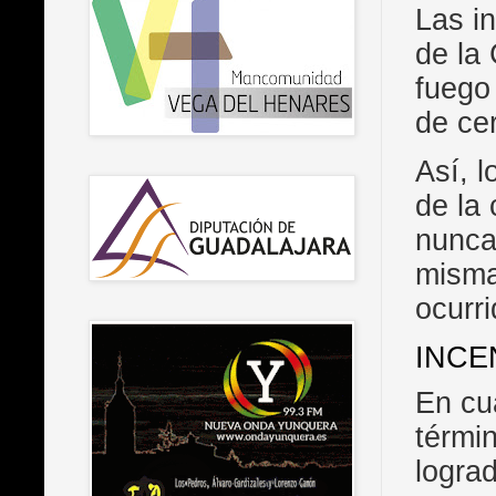
Las i
de la
fuego
de ce
Así, 
de la
nunca
misma
ocurr
INCE
En cu
térmi
lograd