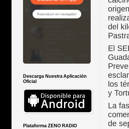
orige
realiz
del k
Pastr
El SE
Guada
Preve
esclar
Descarga Nuestra Aplicación
Oficial
los t
y Tort
La fa
comen
de se
Plataforma ZENO RADIO