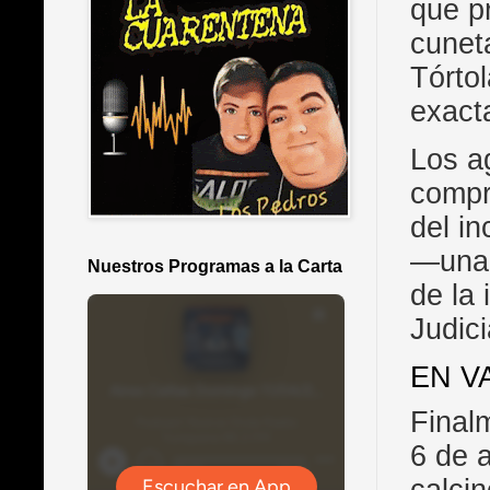
que pr
cunet
Tórto
exact
Los ag
compr
del in
—una 
Nuestros Programas a la Carta
de la 
Judici
EN V
Finalm
6 de 
calci