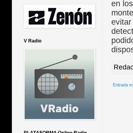
en los
montes
evita
detec
podido
V Radio
dispos
Redac
Entrada m
PLATAFORMA Online Radio