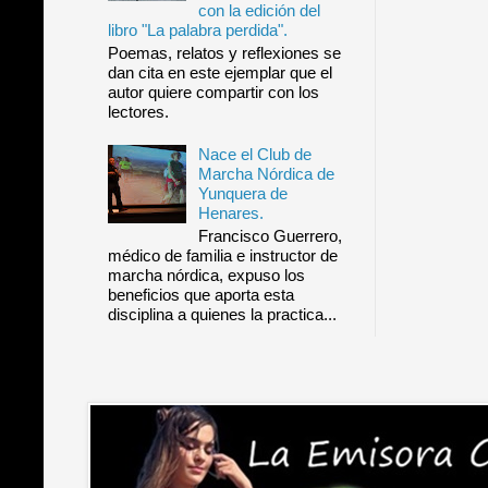
con la edición del
libro "La palabra perdida".
Poemas, relatos y reflexiones se
dan cita en este ejemplar que el
autor quiere compartir con los
lectores.
Nace el Club de
Marcha Nórdica de
Yunquera de
Henares.
Francisco Guerrero,
médico de familia e instructor de
marcha nórdica, expuso los
beneficios que aporta esta
disciplina a quienes la practica...