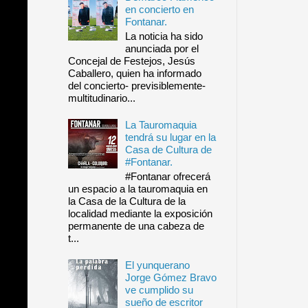
en concierto en
Fontanar.
La noticia ha sido
anunciada por el
Concejal de Festejos, Jesús
Caballero, quien ha informado
del concierto- previsiblemente-
multitudinario...
La Tauromaquia
tendrá su lugar en la
Casa de Cultura de
#Fontanar.
#Fontanar ofrecerá
un espacio a la tauromaquia en
la Casa de la Cultura de la
localidad mediante la exposición
permanente de una cabeza de
t...
El yunquerano
Jorge Gómez Bravo
ve cumplido su
sueño de escritor