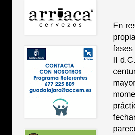
En res
propi
fases
II d.C
centur
mayor
momen
prácti
fecha
parec