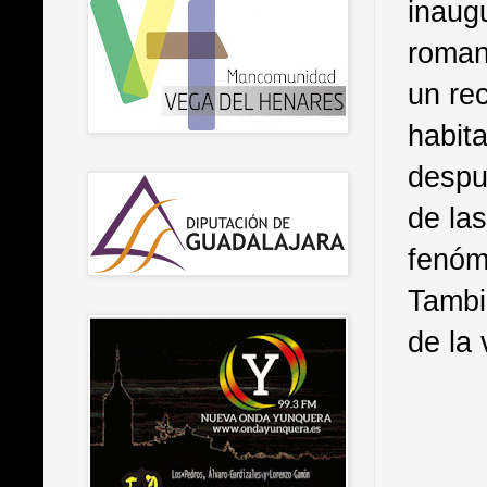
inaug
roman
un rec
habit
despu
de las
fenóm
Tambié
de la 