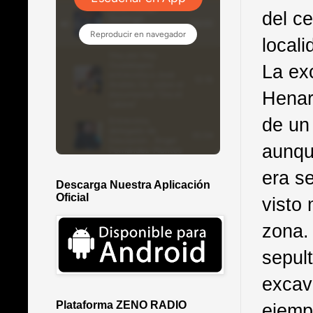
del c
local
La ex
Henar
de un
aunqu
era s
Descarga Nuestra Aplicación
Oficial
visto 
zona.
sepul
excav
Plataforma ZENO RADIO
ejemp