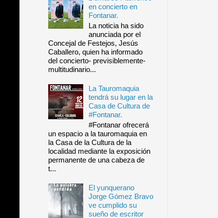
en concierto en
Fontanar.
La noticia ha sido
anunciada por el
Concejal de Festejos, Jesús
Caballero, quien ha informado
del concierto- previsiblemente-
multitudinario...
La Tauromaquia
tendrá su lugar en la
Casa de Cultura de
#Fontanar.
#Fontanar ofrecerá
un espacio a la tauromaquia en
la Casa de la Cultura de la
localidad mediante la exposición
permanente de una cabeza de
t...
El yunquerano
Jorge Gómez Bravo
ve cumplido su
sueño de escritor