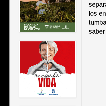
separ
los e
tumba
saber 