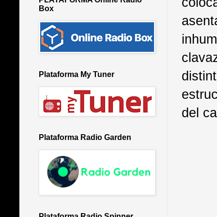
coloc
Box
asenta
inhum
clava
distin
Plataforma My Tuner
estru
del c
Plataforma Radio Garden
Plataforma Radio Spinner