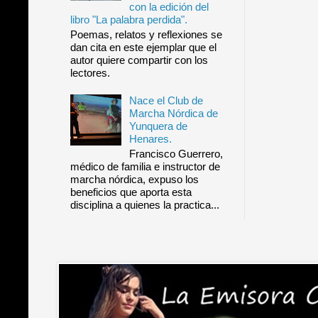
con la edición del
libro "La palabra perdida".
Poemas, relatos y reflexiones se
dan cita en este ejemplar que el
autor quiere compartir con los
lectores.
Nace el Club de
Marcha Nórdica de
Yunquera de
Henares.
Francisco Guerrero,
médico de familia e instructor de
marcha nórdica, expuso los
beneficios que aporta esta
disciplina a quienes la practica...