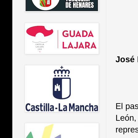
José 
El pa
León,
repre