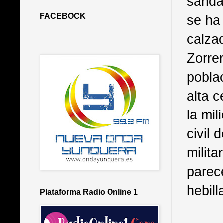
sandal
FACEBOCK
se ha
calza
Zorrer
pobla
alta 
la mil
civil 
milita
parec
hebill
Plataforma Radio Online 1