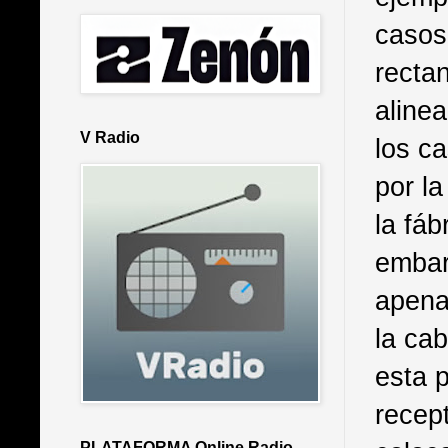
casos
recta
alinea
V Radio
los c
por l
la fáb
embar
apena
la ca
esta 
recept
PLATAFORMA Online Radio