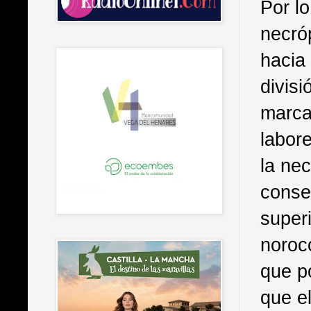
Por lo
necró
hacia
divis
marca
labor
la nec
conse
superi
noroc
que po
que el