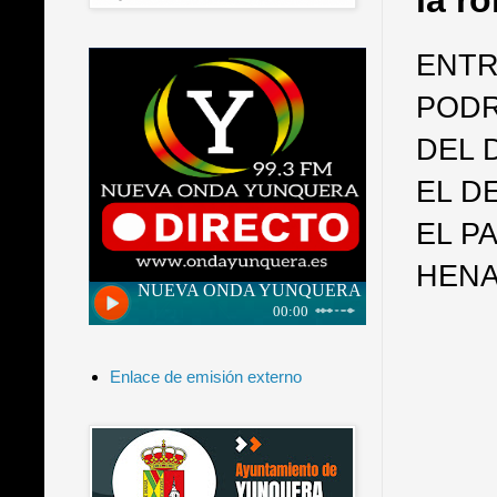
la r
ENTR
PODR
DEL 
EL D
EL P
HENA
Enlace de emisión externo